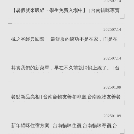
202507.14
【暑假就來吸貓・學生免費入場中】 | 台南貓咪專賣
店,台南貓舍,台南英長貓舍,台南英長貓買賣,台南英...
202507.14
楓之谷經典回歸！ 最舒服的練功不是在家，而是在
貓咪包圍的61！ | 台南布偶貓舍,台南布偶貓買賣,台...
202507.14
其實我們的新菜單，早在不久前就悄悄上線了。 | 台
南買貓推薦,台南幼貓買賣,貓咪洗澡,貓咪美容,台南...
202501.09
餐點新品亮相 | 台南寵物友善咖啡廳,台南寵物友善餐
廳,台南短腿貓舍,台南短腿貓買賣,台南短腿幼貓買...
202501.09
新年貓咪住宿方案 | 台南貓咪住宿,台南貓咪寄宿,台
南曼赤肯貓買賣,台南曼赤肯貓舍,台南美短貓舍,台...