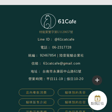
@61catcafe
06-2317728
92467854｜陸壹寵貓企業社
61catcafe@gmail.com
台南市永康區中山路61號
店內餐飲消費
貓咪預約美容
貓咪販售介紹
貓咪預約住宿
點我訂位
活動花絮專欄
店內日常寫真