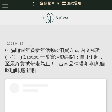
購物車(0)
匯款通知
61cafe
2024-04-15
61貓咖週年慶新年活動&消費方式 內文強調
(→)(→) Labubu 一番賞活動期間：自 1/1 起，
至最終賞被帶走為止！ | 台南品種貓咖啡廳,貓
咪咖啡廳,貓咖